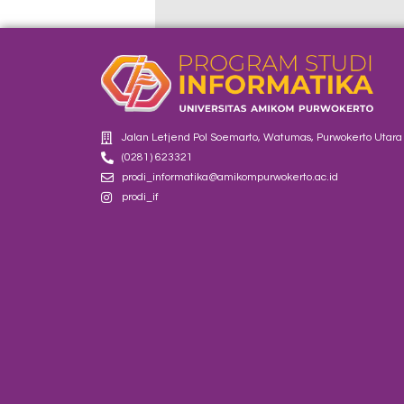
Jalan Letjend Pol Soemarto, Watumas, Purwokerto Utara
(0281) 623321
prodi_informatika@amikompurwokerto.ac.id
prodi_if